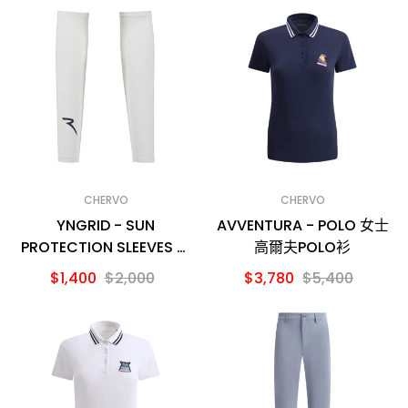
CHERVO
CHERVO
YNGRID - SUN
AVVENTURA - POLO 女士
PROTECTION SLEEVES 防
高爾夫POLO衫
曬袖套
$1,400
$2,000
$3,780
$5,400