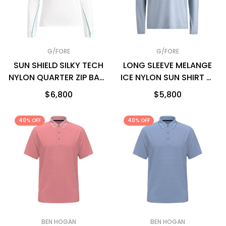
G/FORE
G/FORE
SUN SHIELD SILKY TECH
LONG SLEEVE MELANGE
NYLON QUARTER ZIP BASE
ICE NYLON SUN SHIRT 男
LAYER 女士 拉鍊套頭衫
士 高爾夫POLO衫
$6,800
$5,800
40% OFF
40% OFF
BEN HOGAN
BEN HOGAN