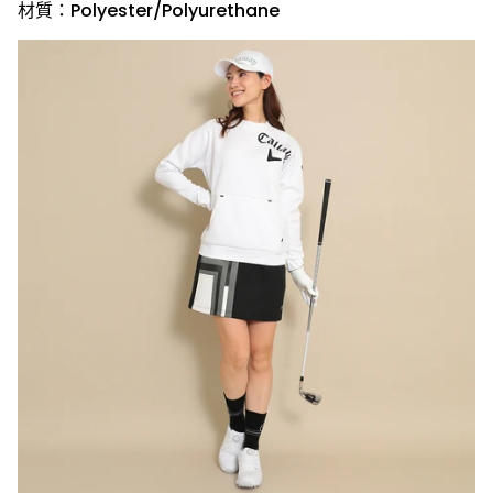
材質：Polyester/Polyurethane