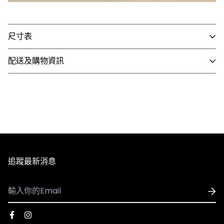
尺寸表
配送及購物資訊
- 國內配送
1. 全館滿 NT$3,000 即享免運，未滿 NT$3,000 需支付80
元運費。
2. 訂單確認後3個工作天內會出貨，配送時間依選擇配送方
式略有不同。
3. 全館商品皆享有七天無條件退換貨，除私人貼身用品外
追蹤最新消息
（背心、襪子等貼身用品）。
- 國際配送
1. 可配送國家：香港、澳門
2. 使用順豐速運執行配送服務，運費皆採用順豐到付，收