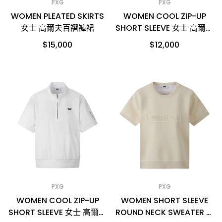
PXG
PXG
WOMEN PLEATED SKIRTS
WOMEN COOL ZIP-UP
女士 高爾夫百褶褲裙
SHORT SLEEVE 女士 高爾夫
短袖上衣
$15,000
$12,000
PXG
PXG
WOMEN COOL ZIP-UP
WOMEN SHORT SLEEVE
SHORT SLEEVE 女士 高爾夫
ROUND NECK SWEATER 女