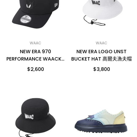
WAAC
WAAC
NEW ERA 970
NEW ERA LOGO UNST
PERFORMANCE WAACKY
BUCKET HAT 高爾夫漁夫帽
CAP 高爾夫球帽
$2,600
$3,800