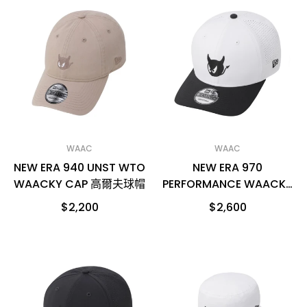
WAAC
WAAC
NEW ERA 940 UNST WTO
NEW ERA 970
WAACKY CAP 高爾夫球帽
PERFORMANCE WAACKY
CAP 高爾夫球帽
$2,200
$2,600