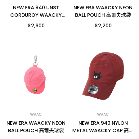
NEW ERA 940 UNST
NEW ERA WAACKY NEON
CORDUROY WAACKY
BALL POUCH 高爾夫球袋
CAP 高爾夫球帽
$2,600
$2,200
WAAC
WAAC
NEW ERA WAACKY NEON
NEW ERA 940 NYLON
BALL POUCH 高爾夫球袋
METAL WAACKY CAP 高爾
夫球帽