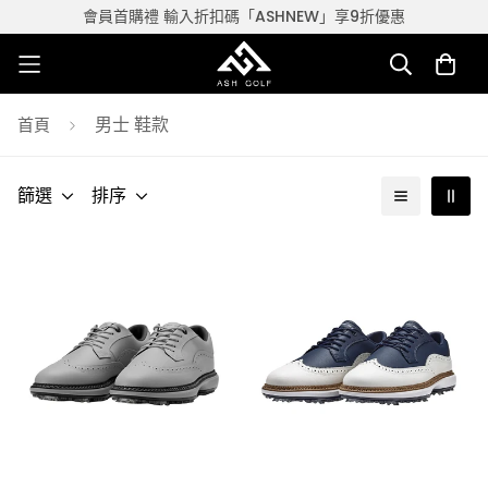
會員首購禮 輸入折扣碼「ASHNEW」享9折優惠
男士 鞋款
首頁
篩選
排序