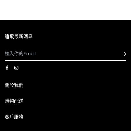
1. 全館滿 NT$3,000 即享免運，未滿 NT$3,000 需支付80
元運費。
2. 訂單確認後3個工作天內會出貨，配送時間依選擇配送方
式略有不同。
3. 全館商品皆享有七天無條件退換貨，除私人貼身用品外
追蹤最新消息
（背心、襪子等貼身用品）。
- 國際配送
1. 可配送國家：香港、澳門
※因官網與實體門市同步銷售，若遇到商品缺貨、客訂等情
2. 使用順豐速運執行配送服務，運費皆採用順豐到付，收
形發生，將由客服人員主動致電或發信與您聯繫，並請以收
到貨時再支付運費
到商品出貨之EMAIL通知為準。
關於我們
3. 因國際運費金額高且手續繁複，海外購物一律不受理退
換貨服務，下單前請謹慎確認。​
※由於每台電腦、手機、3C用品之螢幕亮度、彩度等顯示
品牌故事
購物配送
器設定不同，因此多少會造成顏色落差，請以實際收到的商
門市資訊
品顏色為主。
國際配送
【退貨說明】
客戶服務
退換貨政策
1. 收到商品時若需退貨，須在7天內與我們聯繫換貨相關事
團體服/大宗採購
宜，若超過7天猶豫期，恕無法辦理退貨(以貨運簽收單的