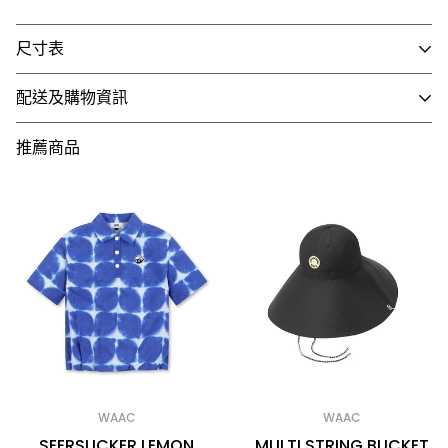
尺寸表
漁夫帽尺寸：頭圍約 57CM | 帽簷寬度約 16CM
配送及購物資訊
- 國內配送
推薦商品
1. 全館滿 NT$3,000 即享免運，未滿 NT$3,000 需支付80
元運費。
2. 訂單確認後3個工作天內會出貨，配送時間依選擇配送方
式略有不同。
3. 全館商品皆享有七天無條件退換貨，除私人貼身用品外
（背心、襪子等貼身用品）。
- 國際配送
1. 可配送國家：香港、澳門
2. 使用順豐速運執行配送服務，運費皆採用順豐到付，收
WAAC
WAAC
到貨時再支付運費
SEERSUCKER LEMON
MULTI STRING BUCKET