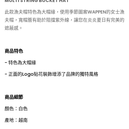
MULTI STRING BUCKET HAT
此款漁夫帽特色為大帽緣，使用季節圖案WAPPEN的女士漁
夫帽，
寬帽簷有助於阻擋紫外線，讓您在炎炎夏日有完美的
遮蔽感。
商品特色
- 特色為大帽緣
- 正面的Logo貼花裝飾增添了品牌的獨特風格
商品細節
顏色：白色
產地：越南