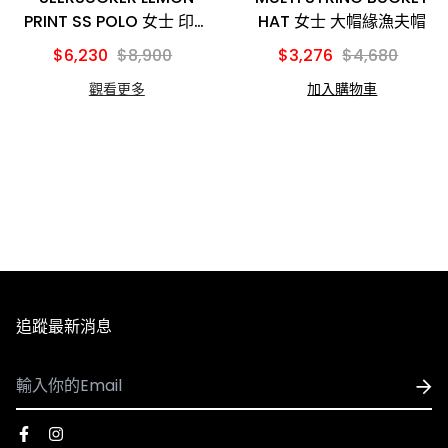
3. 因國際運費金額高且手續繁複，海外購物一律不受理退
PRINT SS POLO 女士 印花
HAT 女士 大帽緣漁夫帽
POLO衫
換貨服務，下單前請謹慎確認。​
$6,230
$8,900
$3,276
$4,680
觀看更多
加入購物車
【退貨說明】
※因官網與實體門市同步銷售，若遇到商品缺貨、客訂等情
1. 收到商品時若需退貨，須在7天內與我們聯繫換貨相關事
形發生，將由客服人員主動致電或發信與您聯繫，並請以收
宜，若超過7天猶豫期，恕無法辦理退貨(以貨運簽收單的
到商品出貨之EMAIL通知為準。
時間起算7天)。
2. 退貨商品需保持完好、未經使用、洗滌或修改、無沾染
※由於每台電腦、手機、3C用品之螢幕亮度、彩度等顯示
污漬或化妝品等痕跡，且不影響2次銷售。商品的外包裝需
器設定不同，因此多少會造成顏色落差，請以實際收到的商
完好無損（包括外包裝箱或外包裝袋，請不要直接在商品外
品顏色為主。
包裝或鞋盒上面黏貼膠帶，請在商品外加盒子和袋子），且
追蹤最新消息
商品附件、說明書、吊牌、標識、標籤等需保持齊全。
*鞋類商品的鞋盒也屬於商品，換貨時，鞋盒與鞋子需一併
退回。
3. 確認退貨後我們將派新竹貨運取件，請您保持電話的暢