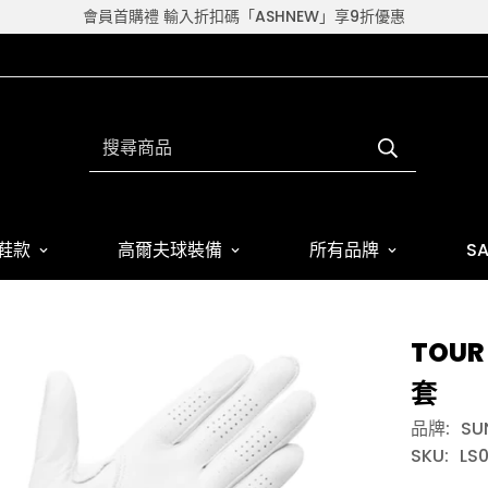
會員首購禮 輸入折扣碼「ASHNEW」享9折優惠
搜尋商品
鞋款
高爾夫球裝備
所有品牌
SA
TOUR
套
品牌:
SU
SKU:
LS