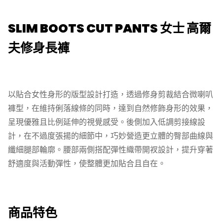
SLIM BOOTS CUT PANTS 女士 高爾
夫修身長褲
以貼合女性身形的版型設計打造，透過修身剪裁結合微喇叭
褲型，在維持俐落線條的同時，達到自然修飾身形的效果，
呈現優雅且比例延伸的視覺感受。後側加入低調剪接線設
計，在不過度張揚的細節中，巧妙營造更立體的臀部曲線與
纖細腿部輪廓。腰部兩側搭配彈性織帶開衩設計，提升穿著
舒適度與活動彈性，使整體更加貼合且自在。
商品特色