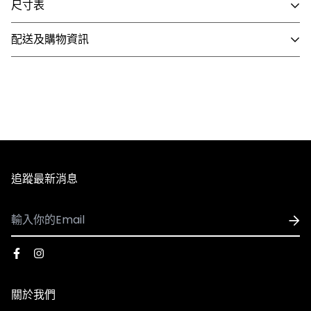
尺寸表
配送及購物資訊
- 國內配送
1. 全館滿 NT$3,000 即享免運，未滿 NT$3,000 需支付80
元運費。
2. 訂單確認後3個工作天內會出貨，配送時間依選擇配送方
式略有不同。
3. 全館商品皆享有七天無條件退換貨，除私人貼身用品外
追蹤最新消息
（背心、襪子等貼身用品）。
※因官網與實體門市同步銷售，若遇到商品缺貨、客訂等情
- 國際配送
形發生，將由客服人員主動致電或發信與您聯繫，並請以收
1. 可配送國家：香港、澳門
到商品出貨之EMAIL通知為準。
2. 使用順豐速運執行配送服務，運費皆採用順豐到付，收
到貨時再支付運費
※由於每台電腦、手機、3C用品之螢幕亮度、彩度等顯示
關於我們
3. 因國際運費金額高且手續繁複，海外購物一律不受理退