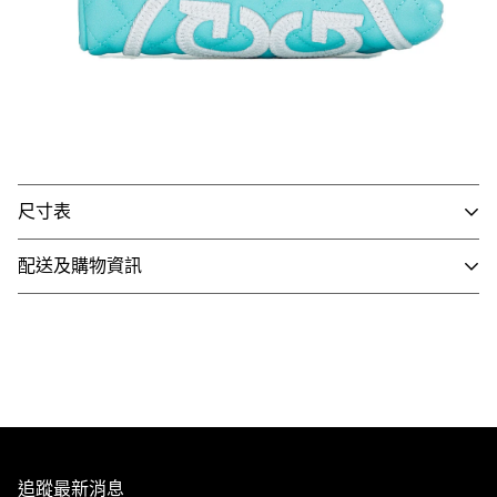
尺寸表
配送及購物資訊
※因官網與實體門市同步銷售，若遇到商品缺貨、客訂等情
- 國內配送
形發生，將由客服人員主動致電或發信與您聯繫，並請以收
1. 全館滿 NT$3,000 即享免運，未滿 NT$3,000 需支付80
到商品出貨之EMAIL通知為準。
元運費。
2. 訂單確認後3個工作天內會出貨，配送時間依選擇配送方
※由於每台電腦、手機、3C用品之螢幕亮度、彩度等顯示
式略有不同。
器設定不同，因此多少會造成顏色落差，請以實際收到的商
3. 全館商品皆享有七天無條件退換貨，除私人貼身用品外
追蹤最新消息