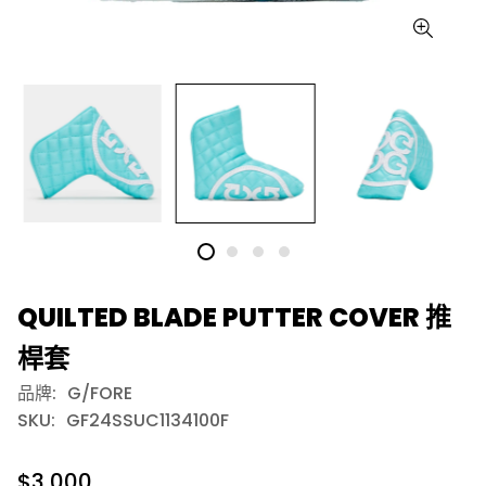
QUILTED BLADE PUTTER COVER 推
桿套
品牌:
G/FORE
SKU:
GF24SSUC1134100F
$3,000