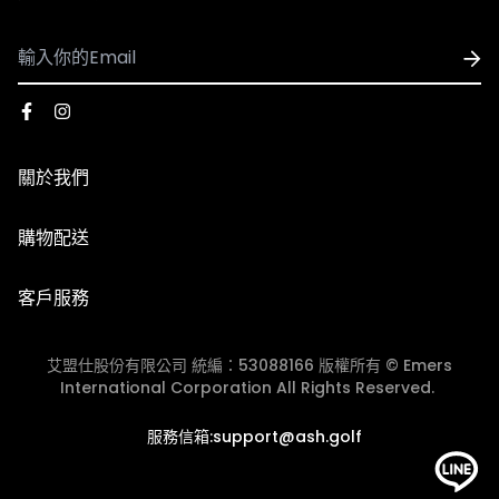
品顏色為主。
（背心、襪子等貼身用品）。
- 國際配送
1. 可配送國家：香港、澳門
2. 使用順豐速運執行配送服務，運費皆採用順豐到付，收
到貨時再支付運費
關於我們
3. 因國際運費金額高且手續繁複，海外購物一律不受理退
換貨服務，下單前請謹慎確認。​
品牌故事
購物配送
門市資訊
國際配送
【退貨說明】
客戶服務
退換貨政策
1. 收到商品時若需退貨，須在7天內與我們聯繫換貨相關事
團體服/大宗採購
宜，若超過7天猶豫期，恕無法辦理退貨(以貨運簽收單的
艾盟仕股份有限公司 統編：53088166 版權所有 © Emers
會員中心
時間起算7天)。
International Corporation All Rights Reserved.
2. 退貨商品需保持完好、未經使用、洗滌或修改、無沾染
JOIN ASH GOLF CLUB
服務信箱:support@ash.golf
污漬或化妝品等痕跡，且不影響2次銷售。商品的外包裝需
完好無損（包括外包裝箱或外包裝袋，請不要直接在商品外