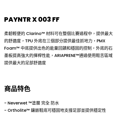
PAYNTR X 003 FF
柔韌輕便的
Clarino™
材料可在整個比賽過程中，提供最大
的舒適度
，
TPU
外底在三個部分提供最佳抓地力
，
PMX
Foam™
中底提供出色的能量回饋和穩固的控制
，
外底的石
墨板提高強大的揮桿性能，
ARIAPRENE™
通過使用
鞋舌區域
提供
最大的
足部
舒適度
商品特色
- Neverwet
™
塗層
完全
防水
- Ortholite™
鑲嵌鞋底可穩固地支撐足部並提供穩定性