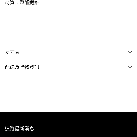
材質：聚酯纖維
尺寸表
商品尺寸：53cm X 33cm X 22cm
配送及購物資訊
- 國內配送
※因官網與實體門市同步銷售，若遇到商品缺貨、客訂等情
1. 全館滿 NT$3,000 即享免運，未滿 NT$3,000 需支付80
形發生，將由客服人員主動致電或發信與您聯繫，並請以收
元運費。
到商品出貨之EMAIL通知為準。
2. 訂單確認後3個工作天內會出貨，配送時間依選擇配送方
式略有不同。
※由於每台電腦、手機、3C用品之螢幕亮度、彩度等顯示
3. 全館商品皆享有七天無條件退換貨，除私人貼身用品外
追蹤最新消息
器設定不同，因此多少會造成顏色落差，請以實際收到的商
（背心、襪子等貼身用品）。