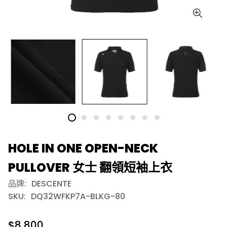
HOLE IN ONE OPEN-NECK
PULLOVER 女士 翻領短袖上衣
品牌:
DESCENTE
SKU:
DQ32WFKP7A-BLKG-80
$8,800