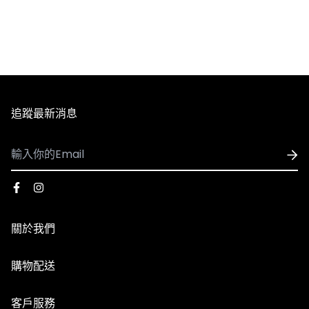
- 國內配送
1. 全館滿 NT$3,000 即享免運，未滿 NT$3,000 需支付80
元運費。
2. 訂單確認後3個工作天內會出貨，配送時間依選擇配送方
式略有不同。
3. 全館商品皆享有七天無條件退換貨，除私人貼身用品外
追蹤最新消息
（背心、襪子等貼身用品）。
- 國際配送
1. 可配送國家：香港、澳門
※因官網與實體門市同步銷售，若遇到商品缺貨、客訂等情
2. 使用順豐速運執行配送服務，運費皆採用順豐到付，收
形發生，將由客服人員主動致電或發信與您聯繫，並請以收
到貨時再支付運費
到商品出貨之EMAIL通知為準。
關於我們
3. 因國際運費金額高且手續繁複，海外購物一律不受理退
換貨服務，下單前請謹慎確認。​
品牌故事
※由於每台電腦、手機、3C用品之螢幕亮度、彩度等顯示
購物配送
門市資訊
器設定不同，因此多少會造成顏色落差，請以實際收到的商
國際配送
【退貨說明】
品顏色為主。
客戶服務