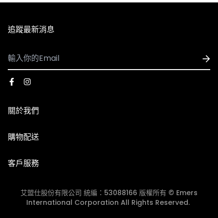
式略有不同。
3. 全館商品皆享有七天無條件退換貨，除私人貼身用品外
追蹤最新消息
（背心、襪子等貼身用品）。
- 國際配送
1. 可配送國家：香港、澳門
2. 使用順豐速運執行配送服務，運費皆採用順豐到付，收
※因官網與實體門市同步銷售，若遇到商品缺貨、客訂等情
到貨時再支付運費
形發生，將由客服人員主動致電或發信與您聯繫，並請以收
關於我們
3. 因國際運費金額高且手續繁複，海外購物一律不受理退
到商品出貨之EMAIL通知為準。
換貨服務，下單前請謹慎確認。​
品牌故事
購物配送
※由於每台電腦、手機、3C用品之螢幕亮度、彩度等顯示
門市資訊
國際配送
器設定不同，因此多少會造成顏色落差，請以實際收到的商
【退貨說明】
客戶服務
品顏色為主。
退換貨政策
1. 收到商品時若需退貨，須在7天內與我們聯繫換貨相關事
團體服/大宗採購
宜，若超過7天猶豫期，恕無法辦理退貨(以貨運簽收單的
艾盟仕股份有限公司 統編：53088166 版權所有 © Emers
會員中心
時間起算7天)。
International Corporation All Rights Reserved.
2. 退貨商品需保持完好、未經使用、洗滌或修改、無沾染
JOIN ASH GOLF CLUB