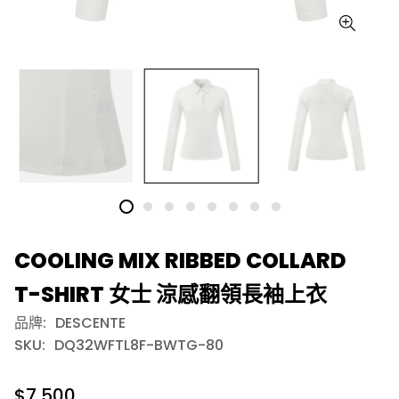
COOLING MIX RIBBED COLLARD
T-SHIRT 女士 涼感翻領長袖上衣
品牌:
DESCENTE
SKU:
DQ32WFTL8F-BWTG-80
$7,500