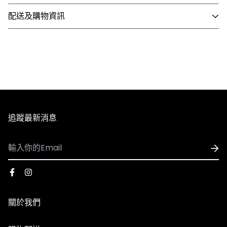
配送及購物資訊
- 國內配送
1. 全館滿 NT$3,000 即享免運，未滿 NT$3,000 需支付80
元運費。
2. 訂單確認後3個工作天內會出貨，配送時間依選擇配送方
式略有不同。
3. 全館商品皆享有七天無條件退換貨，除私人貼身用品外
追蹤最新消息
（背心、襪子等貼身用品）。
- 國際配送
1. 可配送國家：香港、澳門
※因官網與實體門市同步銷售，若遇到商品缺貨、客訂等情
2. 使用順豐速運執行配送服務，運費皆採用順豐到付，收
形發生，將由客服人員主動致電或發信與您聯繫，並請以收
到貨時再支付運費
到商品出貨之EMAIL通知為準。
關於我們
3. 因國際運費金額高且手續繁複，海外購物一律不受理退
換貨服務，下單前請謹慎確認。​
※由於每台電腦、手機、3C用品之螢幕亮度、彩度等顯示
品牌故事