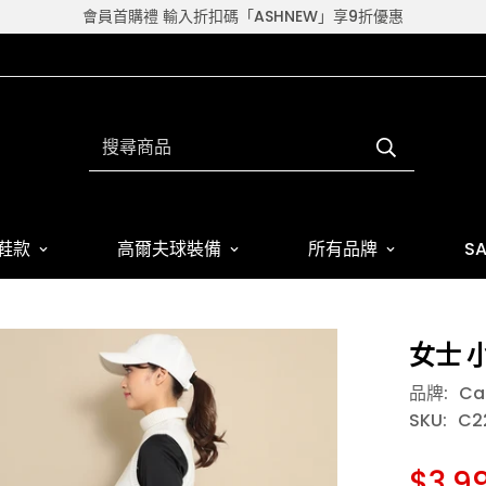
會員首購禮 輸入折扣碼「ASHNEW」享9折優惠
搜尋商品
鞋款
高爾夫球裝備
所有品牌
SA
女士 
品牌:
Ca
SKU:
C2
$3,9