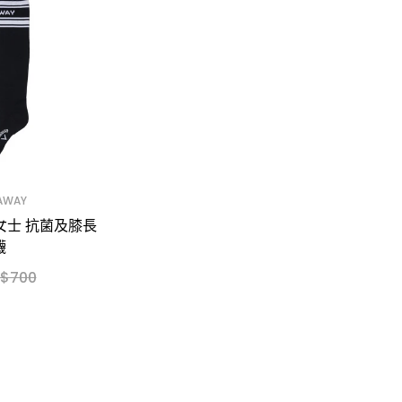
AWAY
S 女士 抗菌及膝長
襪
$700