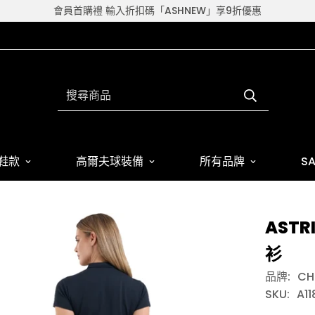
會員首購禮 輸入折扣碼「ASHNEW」享9折優惠
搜尋商品
鞋款
高爾夫球裝備
所有品牌
SA
ASTR
衫
品牌:
CH
SKU:
A1