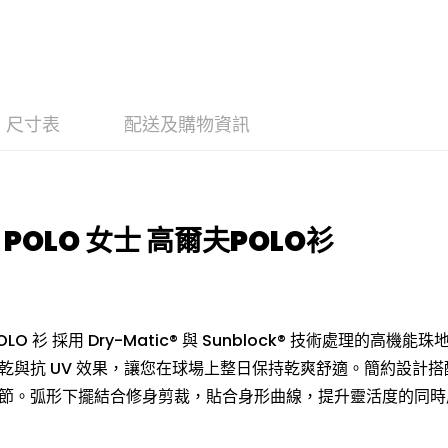
尺寸表
配送及購物資訊
- POLO 女士 高爾夫POLO衫
LO 衫 採用 Dry-Matic® 與 Sunblock® 技術處理的高機
乾與抗 UV 效果，讓您在球場上整日保持乾爽舒適。簡約設計
節。弧形下擺結合修身剪裁，貼合身形曲線，提升靈活度的同時