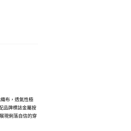
能珠地織布，透氣性極
搭配品牌標誌金屬按
展現俐落自信的穿