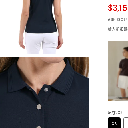
$3,1
ASH GO
輸入折扣碼
尺寸:
XS
XS