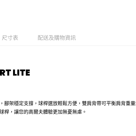
尺寸表
配送及購物資訊
RT LITE
，腳架穩定支撐，球桿選放輕鬆方便，雙肩背帶可平衡肩背重量
球桿，讓您的高爾夫體驗更加無憂無慮。