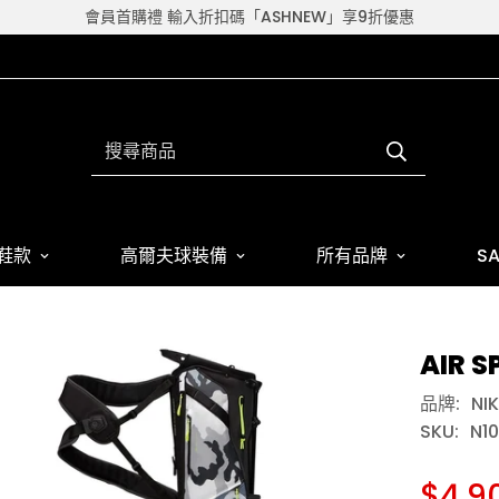
會員首購禮 輸入折扣碼「ASHNEW」享9折優惠
搜尋商品
鞋款
高爾夫球裝備
所有品牌
SA
AIR 
品牌:
NIK
SKU:
N1
$4,9