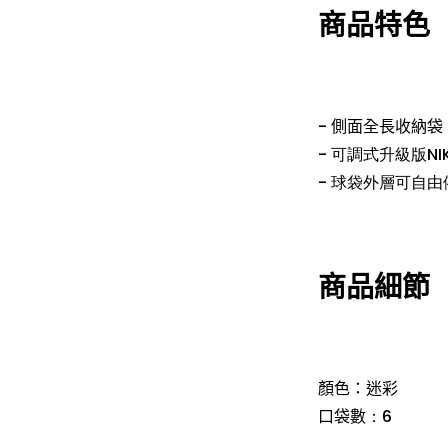
商品特色
- 側面全長收納袋
- 可調式升級版
NI
- 球袋外層可自
商品細節
顏色：迷彩
口袋數
：6