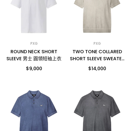
PXG
PXG
ROUND NECK SHORT
TWO TONE COLLARED
SLEEVE 男士 圓領短袖上衣
SHORT SLEEVE SWEATER
男士 短袖針織POLO衫
$9,000
$14,000