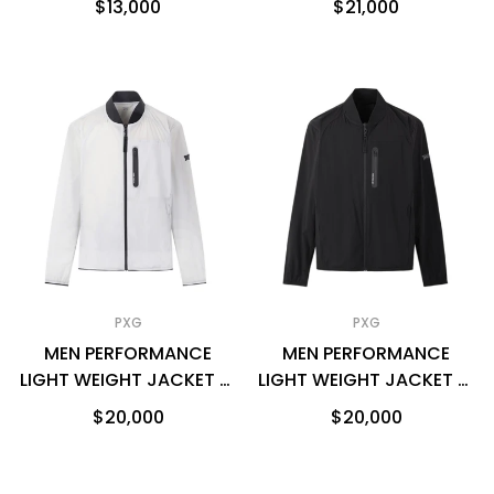
$13,000
$21,000
PXG
PXG
MEN PERFORMANCE
MEN PERFORMANCE
LIGHT WEIGHT JACKET 男
LIGHT WEIGHT JACKET 男
士 防風運動外套
士 防風運動外套
$20,000
$20,000