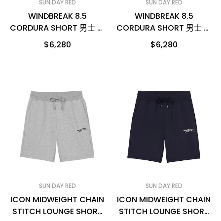
SUN DAY RED
SUN DAY RED
WINDBREAK 8.5
WINDBREAK 8.5
CORDURA SHORT 男士 高
CORDURA SHORT 男士 高
爾夫短褲
爾夫短褲
$6,280
$6,280
SUN DAY RED
SUN DAY RED
ICON MIDWEIGHT CHAIN
ICON MIDWEIGHT CHAIN
STITCH LOUNGE SHORT
STITCH LOUNGE SHORT