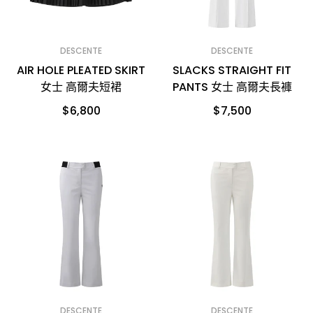
DESCENTE
DESCENTE
AIR HOLE PLEATED SKIRT
SLACKS STRAIGHT FIT
女士 高爾夫短裙
PANTS 女士 高爾夫長褲
$6,800
$7,500
DESCENTE
DESCENTE