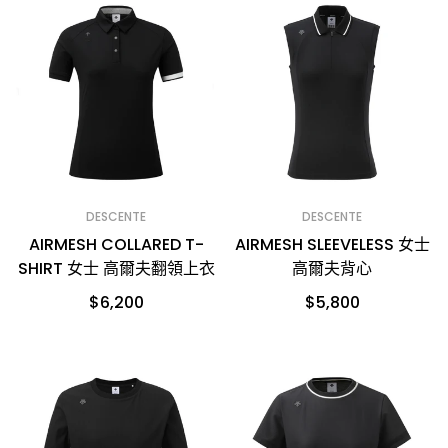
DESCENTE
DESCENTE
AIRMESH COLLARED T-
AIRMESH SLEEVELESS 女士
SHIRT 女士 高爾夫翻領上衣
高爾夫背心
$6,200
$5,800