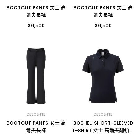
BOOTCUT PANTS 女士 高
BOOTCUT PANTS 女士 高
爾夫長褲
爾夫長褲
$6,500
$6,500
DESCENTE
DESCENTE
BOOTCUT PANTS 女士 高
BOSHELI SHORT-SLEEVED
爾夫長褲
T-SHIRT 女士 高爾夫翻領上
衣