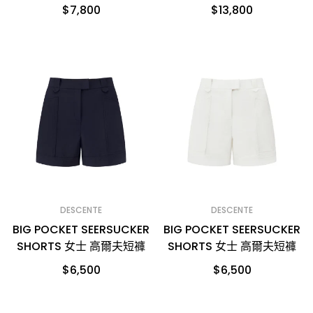
爾夫球上衣
夫球上衣
$7,800
$13,800
DESCENTE
DESCENTE
BIG POCKET SEERSUCKER
BIG POCKET SEERSUCKER
SHORTS 女士 高爾夫短褲
SHORTS 女士 高爾夫短褲
$6,500
$6,500