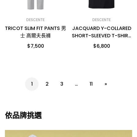
DESCENTE
DESCENTE
TRICOT SLIM FIT PANTS 男
JACQUARD Y-COLLARED
士 高爾夫長褲
SHORT-SLEEVED T-SHIRT
男士 高爾夫翻領上衣
$7,500
$6,800
1
2
3
…
11
»
依品牌挑選