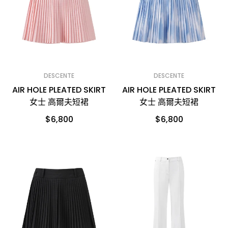
DESCENTE
DESCENTE
AIR HOLE PLEATED SKIRT
AIR HOLE PLEATED SKIRT
女士 高爾夫短裙
女士 高爾夫短裙
$6,800
$6,800