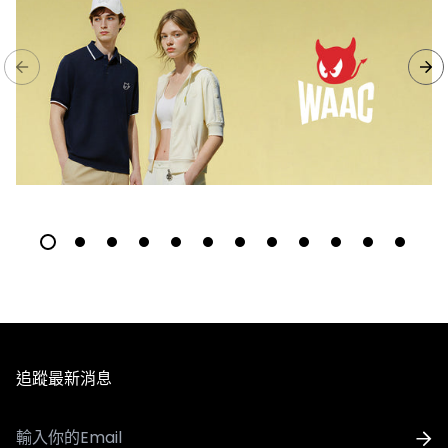
追蹤最新消息