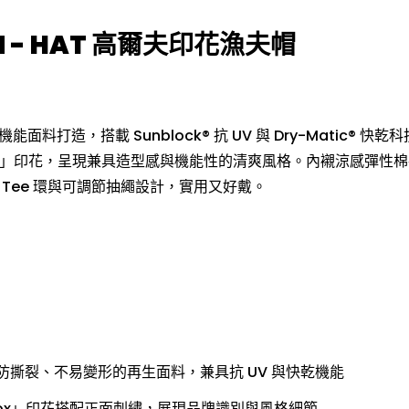
 - HAT 高爾夫印花漁夫帽
面料打造，搭載 Sunblock® 抗 UV 與 Dry-Matic® 快
 Box」印花，呈現兼具造型感與機能性的清爽風格。內襯涼感彈性
 Tee 環與可調節抽繩設計，實用又好戴。
、防撕裂、不易變形的再生面料，兼具抗 UV 與快乾機能
y Box」印花搭配正面刺繡，展現品牌識別與風格細節