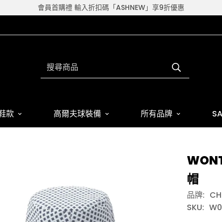
會員首購禮 輸入折扣碼「ASHNEW」享9折優惠
搜尋商品
鞋款
高爾夫球裝備
所有品牌
SA
WON
帽
品牌:
CH
SKU:
W0