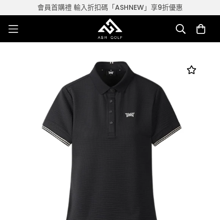
會員首購禮 輸入折扣碼「ASHNEW」享9折優惠