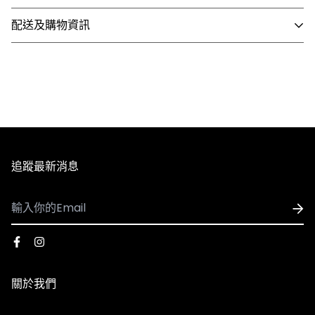
配送及購物資訊
- 國內配送
1. 全館滿 NT$3,000 即享免運，未滿 NT$3,000 需支付80
元運費。
2. 訂單確認後3個工作天內會出貨，配送時間依選擇配送方
式略有不同。
3. 全館商品皆享有七天無條件退換貨，除私人貼身用品外
追蹤最新消息
（背心、襪子等貼身用品）。
※因官網與實體門市同步銷售，若遇到商品缺貨、客訂等情
- 國際配送
形發生，將由客服人員主動致電或發信與您聯繫，並請以收
1. 可配送國家：香港、澳門
到商品出貨之EMAIL通知為準。
2. 使用順豐速運執行配送服務，運費皆採用順豐到付，收
到貨時再支付運費
※由於每台電腦、手機、3C用品之螢幕亮度、彩度等顯示
關於我們
3. 因國際運費金額高且手續繁複，海外購物一律不受理退
器設定不同，因此多少會造成顏色落差，請以實際收到的商
換貨服務，下單前請謹慎確認。​
品牌故事