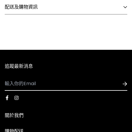
※鞋長（cm）以鞋墊長度為基準，實際測量可能略短，尺
配送及購物資訊
寸介於兩者之間建議選擇大半號。
- 國內配送
1. 全館滿 NT$3,000 即享免運，未滿 NT$3,000 需支付80
元運費。
2. 訂單確認後3個工作天內會出貨，配送時間依選擇配送方
式略有不同。
3. 全館商品皆享有七天無條件退換貨，除私人貼身用品外
追蹤最新消息
（背心、襪子等貼身用品）。
- 國際配送
1. 可配送國家：香港、澳門
2. 使用順豐速運執行配送服務，運費皆採用順豐到付，收
到貨時再支付運費
關於我們
3. 因國際運費金額高且手續繁複，海外購物一律不受理退
換貨服務，下單前請謹慎確認。​
品牌故事
購物配送