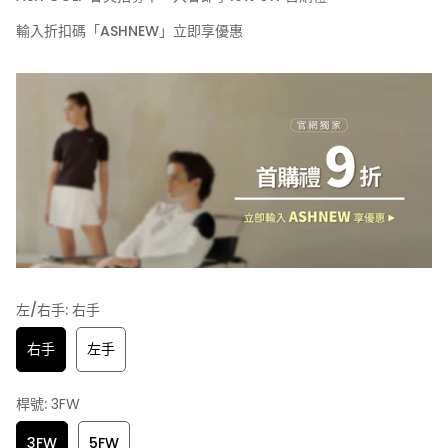
輸入折扣碼「ASHNEW」立即享優惠
左/右手:
右手
右手
左手
桿號:
3FW
3FW
5FW