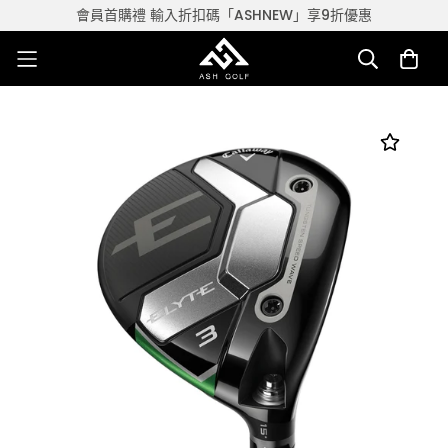
會員首購禮 輸入折扣碼「ASHNEW」享9折優惠