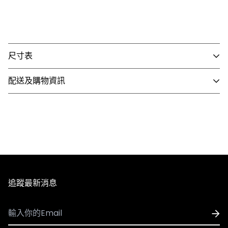
尺寸表
配送及購物資訊
- 國內配送
1. 全館滿 NT$3,000 即享免運，未滿 NT$3,000 需支付80
元運費。
2. 訂單確認後3個工作天內會出貨，配送時間依選擇配送方
式略有不同。
3. 全館商品皆享有七天無條件退換貨，除私人貼身用品外
追蹤最新消息
（背心、襪子等貼身用品）。
- 國際配送
1. 可配送國家：香港、澳門
※因官網與實體門市同步銷售，若遇到商品缺貨、客訂等情