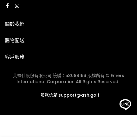
2. 使用順豐速運執行配送服務，運費皆採用順豐到付，收
形發生，將由客服人員主動致電或發信與您聯繫，並請以收
到貨時再支付運費
到商品出貨之EMAIL通知為準。
關於我們
3. 因國際運費金額高且手續繁複，海外購物一律不受理退
換貨服務，下單前請謹慎確認。​
※由於每台電腦、手機、3C用品之螢幕亮度、彩度等顯示
品牌故事
購物配送
器設定不同，因此多少會造成顏色落差，請以實際收到的商
門市資訊
品顏色為主。
國際配送
【退貨說明】
客戶服務
退換貨政策
1. 收到商品時若需退貨，須在7天內與我們聯繫換貨相關事
團體服/大宗採購
宜，若超過7天猶豫期，恕無法辦理退貨(以貨運簽收單的
艾盟仕股份有限公司 統編：53088166 版權所有 © Emers
會員中心
時間起算7天)。
International Corporation All Rights Reserved.
2. 退貨商品需保持完好、未經使用、洗滌或修改、無沾染
JOIN ASH GOLF CLUB
服務信箱:support@ash.golf
污漬或化妝品等痕跡，且不影響2次銷售。商品的外包裝需
完好無損（包括外包裝箱或外包裝袋，請不要直接在商品外
包裝或鞋盒上面黏貼膠帶，請在商品外加盒子和袋子），且
商品附件、說明書、吊牌、標識、標籤等需保持齊全。
*鞋類商品的鞋盒也屬於商品，換貨時，鞋盒與鞋子需一併